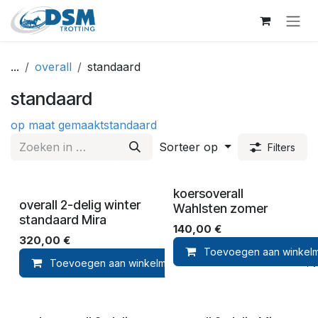
Overslaan naar inhoud
...
overall
standaard
standaard
op maat gemaakt
standaard
Sorteer op
Filters
koersoverall
overall 2-delig winter
Wahlsten zomer
standaard Mira
140,00
€
320,00
€
Toevoegen aan winkel
Toevoegen aan winkelmandje
Toevoegen aan ver