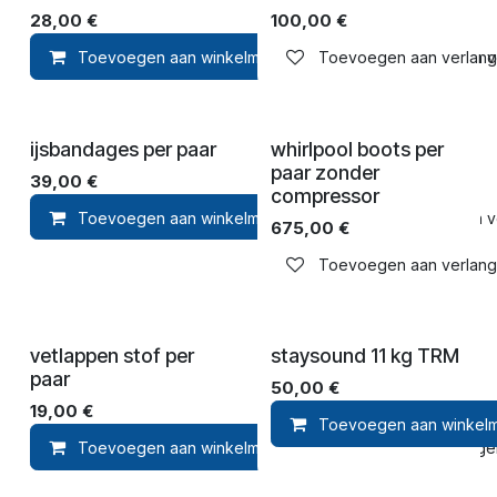
28,00
€
100,00
€
Toevoegen aan winkelmandje
Toevoegen aan verlangli
Toevoegen aan ver
ijsbandages per paar
whirlpool boots per
paar zonder
39,00
€
compressor
Toevoegen aan winkelmandje
Toevoegen aan ver
675,00
€
Toevoegen aan verlangli
vetlappen stof per
staysound 11 kg TRM
paar
50,00
€
19,00
€
Toevoegen aan winkel
Toevoegen aan winkelmandje
Toevoegen 