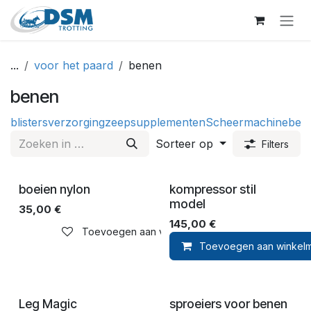
Overslaan naar inhoud
...
voor het paard
benen
benen
blisters
verzorging
zeep
supplementen
Scheermachine
ben
Sorteer op
Filters
boeien nylon
kompressor stil
model
35,00
€
145,00
€
Toevoegen aan verlanglijst
Toevoegen aan winkel
Leg Magic
sproeiers voor benen