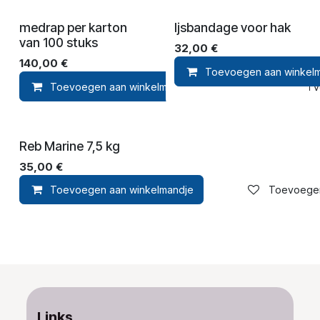
medrap per karton
Ijsbandage voor hak
van 100 stuks
32,00
€
140,00
€
Toevoegen aan winkel
Toevoegen aan winkelmandje
Toevoegen aan ver
Reb Marine 7,5 kg
35,00
€
Toevoegen aan winkelmandje
Toevoegen 
Links