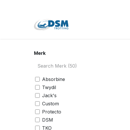
Overslaan naar inhoud
Home
Shop
Tweede
Merk
Absorbine
Twydil
Jack's
Custom
Protecto
DSM
TKO