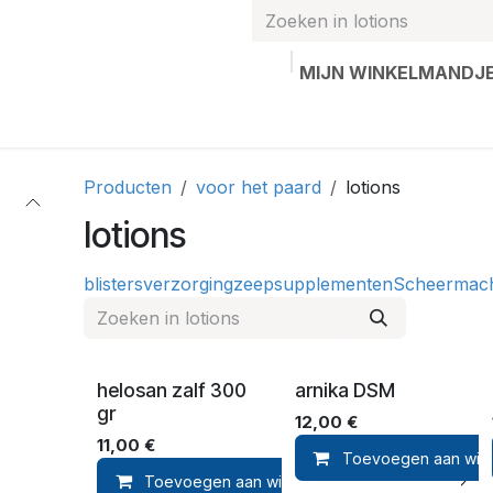
MIJN WINKELMANDJ
hands
Gepersonaliseerde artikelen
Waardebon
Contac
Producten
voor het paard
lotions
lotions
blisters
verzorging
zeep
supplementen
Scheermac
helosan zalf 300
arnika DSM
gr
12,00
€
11,00
€
Toevoegen aan win
Toevoegen aan winkelmandje
T