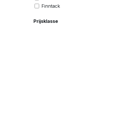
Finntack
Wahlsten
Prijsklasse
Ornella Prosperi
Brizy
​Racing Tack
Walsh
Pennsbury
Mira
Roeckl
Sievi
Zilco
Bucas
Xtreme
waldhausen
UK Trotting
Ariat