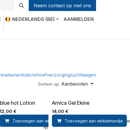
Neem contact op met ons
E
NEDERLANDS (BE)
AANMELDEN
t
hine
benen
lotions
hoefverzorging
luchtwegen
Aanbevolen
Sorteer op:
blue hot Lotion
Arnica Gel Ekine
12,00
€
14,00
€
kelmandje
Toevoegen aan winkelmandje
Toevoegen aan verlanglijst
Toevoegen aan winkelmandje
Toevoegen aan verlang
oevoegen aan verlanglijst