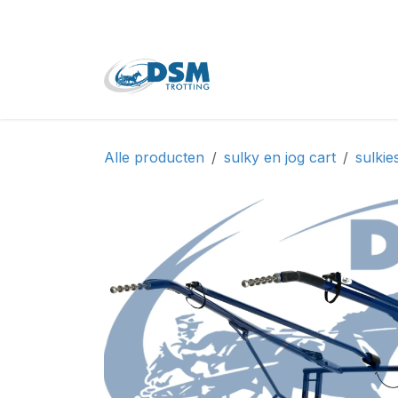
Overslaan naar inhoud
Home
Shop
Tweede
Alle producten
sulky en jog cart
sulkie