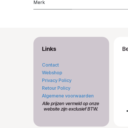
Merk
Links
B
Contact
Webshop
Privacy Policy
Retour Policy
Algemene voorwaarden
​Alle prijzen vermeld op onze
​website zijn exclusief BTW.