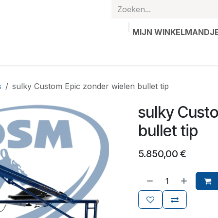
MIJN WINKELMANDJ
hands
Gepersonaliseerde artikelen
Waardebon
Contac
s
sulky Custom Epic zonder wielen bullet tip
sulky Cust
bullet tip
5.850,00
€