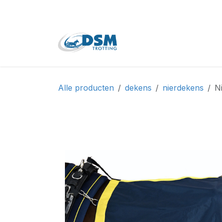
Overslaan naar inhoud
Home
Shop
Tweede
Alle producten
dekens
nierdekens
N