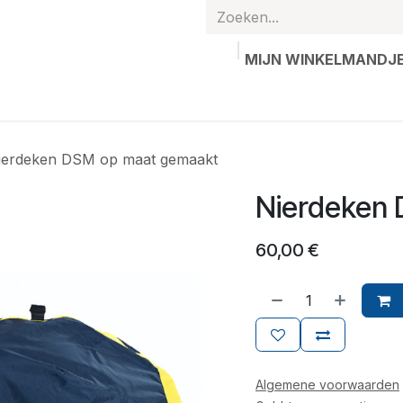
MIJN WINKELMANDJ
hands
Gepersonaliseerde artikelen
Waardebon
Contac
ierdeken DSM op maat gemaakt
Nierdeken
60,00
€
Algemene voorwaarden