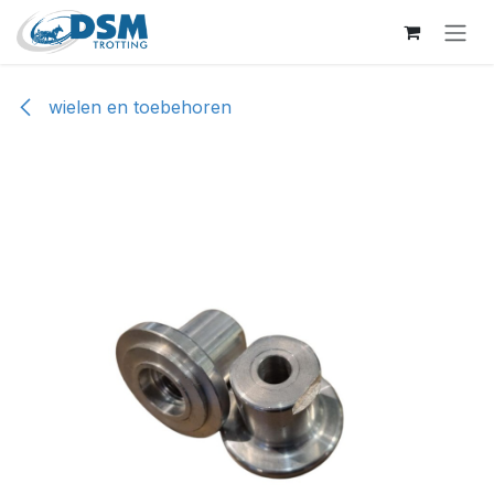
Overslaan naar inhoud
wielen en toebehoren