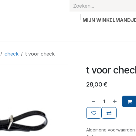
MIJN WINKELMANDJ
hands
Gepersonaliseerde artikelen
Waardebon
Contac
check
t voor check
t voor chec
28,00
€
Algemene voorwaarden