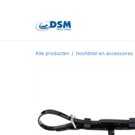
Overslaan naar inhoud
Home
Shop
Tweede
Alle producten
hoofdstel en accessoires