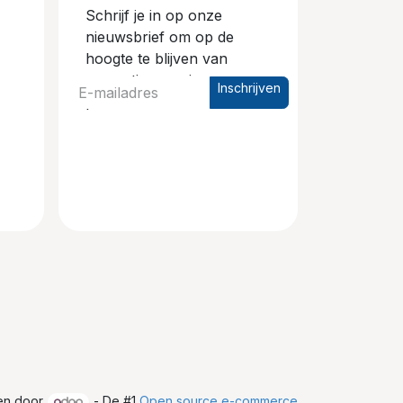
Schrijf je in op onze
nieuwsbrief om op de
hoogte te blijven van
promoties en nieuwe
Inschrijven
producten.
en door
- De #1
Open source e-commerce