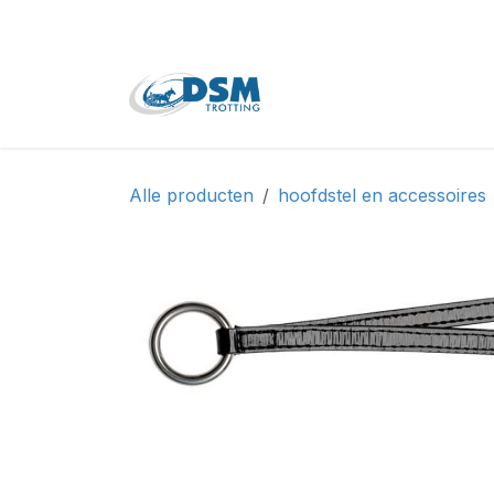
Overslaan naar inhoud
Home
Shop
Tweede
Alle producten
hoofdstel en accessoires