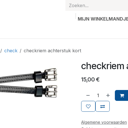
MIJN WINKELMANDJ
hands
Gepersonaliseerde artikelen
Waardebon
Contac
check
checkriem achterstuk kort
checkriem 
15,00
€
Algemene voorwaarden