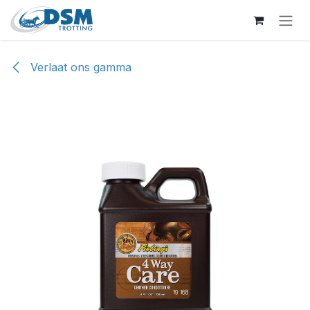
Overslaan naar inhoud
Verlaat ons gamma