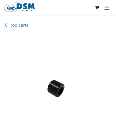
Overslaan naar inhoud
jog carts