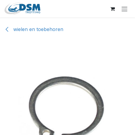
Overslaan naar inhoud
wielen en toebehoren