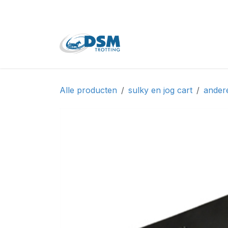
Overslaan naar inhoud
Home
Shop
Tweede
Alle producten
sulky en jog cart
ander