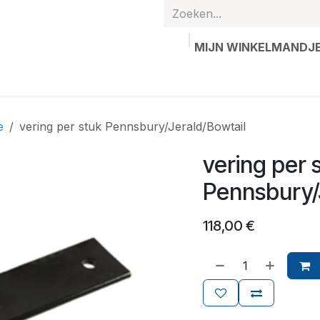
MIJN WINKELMANDJ
hands
Gepersonaliseerde artikelen
Waardebon
Contac
e
vering per stuk Pennsbury/Jerald/Bowtail
vering per 
Pennsbury/
118,00
€