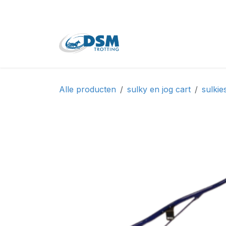
Overslaan naar inhoud
Home
Shop
Tweede
Alle producten
sulky en jog cart
sulkie