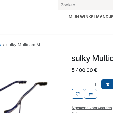
MIJN WINKELMANDJ
hands
Gepersonaliseerde artikelen
Waardebon
Contac
s
sulky Multicam M
sulky Mult
5.400,00
€
Algemene voorwaarden