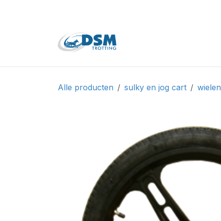
Overslaan naar inhoud
Home
Shop
Tweede
Alle producten
sulky en jog cart
wiele