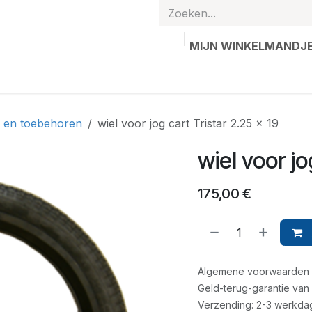
MIJN WINKELMANDJ
hands
Gepersonaliseerde artikelen
Waardebon
Contac
n en toebehoren
wiel voor jog cart Tristar 2.25 x 19
wiel voor jo
175,00
€
Algemene voorwaarden
Geld-terug-garantie van
Verzending: 2-3 werkda