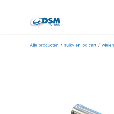
Overslaan naar inhoud
Home
Shop
Tweede
Alle producten
sulky en jog cart
wiele