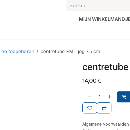
MIJN WINKELMANDJ
hands
Gepersonaliseerde artikelen
Waardebon
Contac
n en toebehoren
centretube FMT jog 7.5 cm
centretube
14,00
€
Algemene voorwaarden