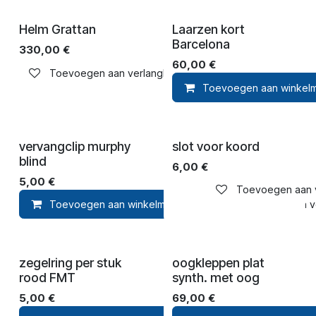
Helm Grattan
Laarzen kort
Barcelona
330,00
€
60,00
€
Toevoegen aan verlanglijst
Toevoegen aan winkel
vervangclip murphy
slot voor koord
blind
6,00
€
5,00
€
Toevoegen aan ve
Toevoegen aan winkelmandje
Toevoegen aan ver
zegelring per stuk
oogkleppen plat
rood FMT
synth. met oog
5,00
€
69,00
€