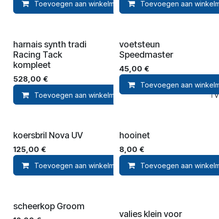
Toevoegen aan winkelmandje
Toevoegen aan winkel
Toevoegen aan ver
harnais synth tradi
voetsteun
Racing Tack
Speedmaster
kompleet
45,00
€
528,00
€
Toevoegen aan winkel
Toevoegen aan winkelmandje
Toevoegen aan ver
koersbril Nova UV
hooinet
125,00
€
8,00
€
Toevoegen aan winkelmandje
Toevoegen aan winkel
Toevoegen aan ver
scheerkop Groom
valies klein voor