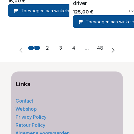
16,00
€
driver
Toevoegen aan winkelmandje
Toevoegen aan ver
125,00
€
Toevoegen aan winkel
1
2
3
4
…
48
Links
Contact
Webshop
Privacy Policy
Retour Policy
Algemene voorwaarden