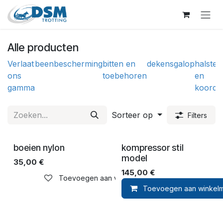
Overslaan naar inhoud
Alle producten
Verlaat
beenbescherming
bitten en
dekens
galop
halster
ons
toebehoren
en
gamma
koorde
Sorteer op
Filters
boeien nylon
kompressor stil
model
35,00
€
145,00
€
Toevoegen aan verlanglijst
Toevoegen aan winkel