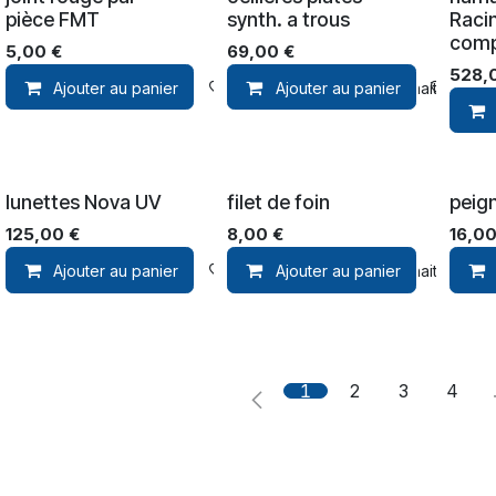
pièce FMT
synth. a trous
Raci
comp
5,00
€
69,00
€
528,
Ajouter au panier
Ajouter à la liste de souhaits
Ajouter au panier
Ajou
lunettes Nova UV
filet de foin
peig
125,00
€
8,00
€
16,0
Ajouter au panier
Ajouter à la liste de souhaits
Ajouter au panier
1
2
3
4