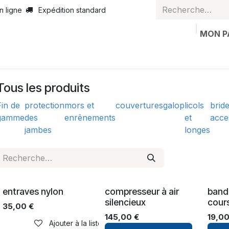
n ligne
Expédition standard
MON P
casion
Articles personnalisés
Bon de valeur
Contactez
Tous les produits
Fin de
protection
mors et
couvertures
galop
licols
bride
gamme
des
enrênements
et
acce
jambes
longes
entraves nylon
compresseur à air
band
silencieux
cour
35,00
€
145,00
€
19,0
Ajouter à la liste de souhaits