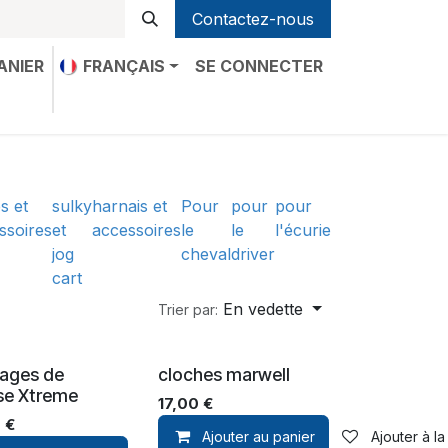
Contactez-nous
ANIER
FRANÇAIS
SE CONNECTER
-nous
s et
sulky
harnais et
Pour
pour
pour
ssoires
et
accessoires
le
le
l'écurie
jog
cheval
driver
cart
En vedette
Trier par:
ages de
cloches marwell
se Xtreme
17,00
€
0
€
Ajouter au panier
Ajouter à la