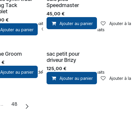
ng Tack
Speedmaster
let
45,00
€
00
€
ter à la liste de souhaits
Ajouter au panier
Ajouter à la
Ajouter au panier
Ajouter à la liste de souhaits
ne Groom
sac petit pour
driveur Brizy
0
€
125,00
€
Ajouter au panier
Ajouter à la liste de souhaits
Ajouter à la liste de souhaits
Ajouter au panier
Ajouter à la
…
48