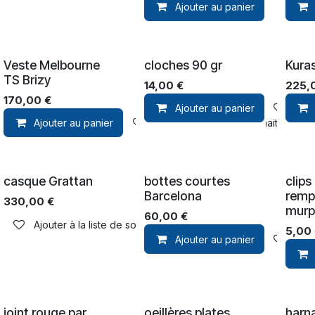
Ajouter au panier
Veste Melbourne
cloches 90 gr
Kura
TS Brizy
14,00
€
225,
170,00
€
Ajouter au panier
Ajou
Ajouter au panier
Ajouter à la liste de souhaits
casque Grattan
bottes courtes
clips
Barcelona
remp
330,00
€
murp
60,00
€
Ajouter à la liste de souhaits
5,00
Ajouter au panier
Ajou
joint rouge par
oeillères plates
harna