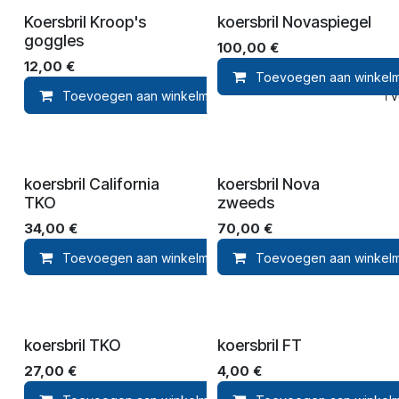
Koersbril Kroop's
koersbril Novaspiegel
goggles
100,00
€
12,00
€
Toevoegen aan winkel
Toevoegen aan winkelmandje
Toevoegen aan ver
koersbril California
koersbril Nova
TKO
zweeds
34,00
€
70,00
€
Toevoegen aan winkelmandje
Toevoegen aan winkel
Toevoegen aan ver
koersbril TKO
koersbril FT
27,00
€
4,00
€