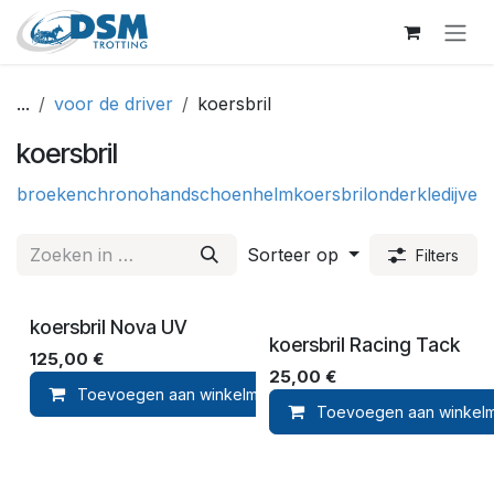
Overslaan naar inhoud
...
voor de driver
koersbril
koersbril
broeken
chrono
handschoen
helm
koersbril
onderkledij
verz
Sorteer op
Filters
koersbril Nova UV
koersbril Racing Tack
125,00
€
25,00
€
Toevoegen aan winkelmandje
Toevoegen aan ver
Toevoegen aan winkel