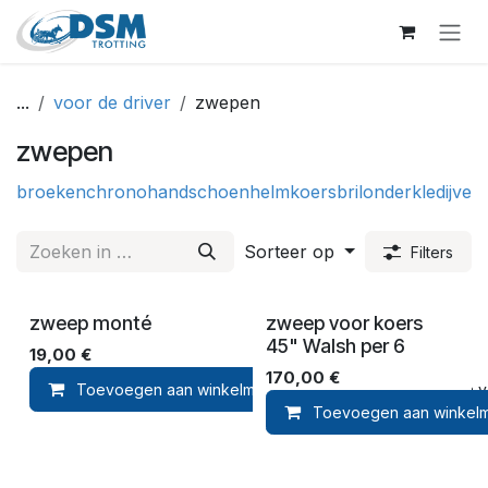
Overslaan naar inhoud
...
voor de driver
zwepen
zwepen
broeken
chrono
handschoen
helm
koersbril
onderkledij
verz
Sorteer op
Filters
zweep monté
zweep voor koers
45" Walsh per 6
19,00
€
170,00
€
Toevoegen aan winkelmandje
Toevoegen aan ver
Toevoegen aan winkel