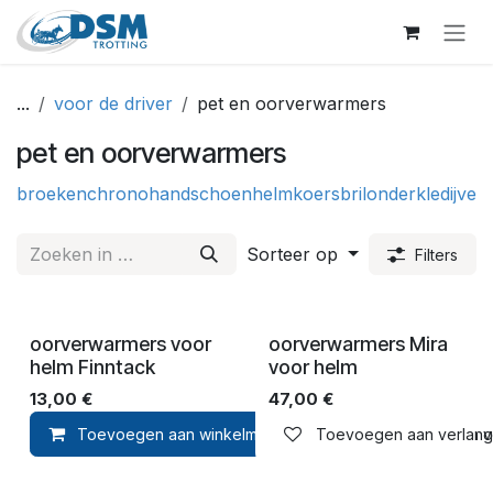
Overslaan naar inhoud
...
voor de driver
pet en oorverwarmers
pet en oorverwarmers
broeken
chrono
handschoen
helm
koersbril
onderkledij
verz
Sorteer op
Filters
oorverwarmers voor
oorverwarmers Mira
helm Finntack
voor helm
13,00
€
47,00
€
Toevoegen aan winkelmandje
Toevoegen aan verlangli
Toevoegen aan ver