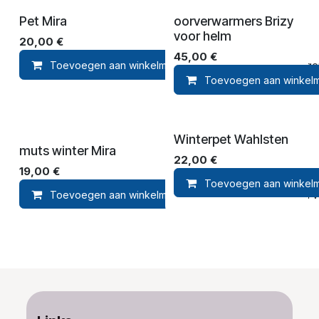
Pet Mira
oorverwarmers Brizy
voor helm
20,00
€
45,00
€
Toevoegen aan winkelmandje
Toevoegen 
Toevoegen aan winkel
Winterpet Wahlsten
muts winter Mira
22,00
€
19,00
€
Toevoegen aan winkel
Toevoegen aan winkelmandje
Toevoegen aan ver