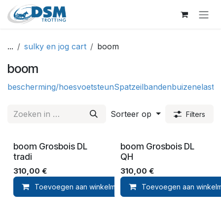
Overslaan naar inhoud
...
sulky en jog cart
boom
boom
bescherming/hoes
voetsteun
Spatzeil
banden
buizen
elastie
Sorteer op
Filters
boom Grosbois DL
boom Grosbois DL
tradi
QH
310,00
€
310,00
€
Toevoegen aan winkelmandje
Toevoegen aan winkel
Toevoegen aan ver