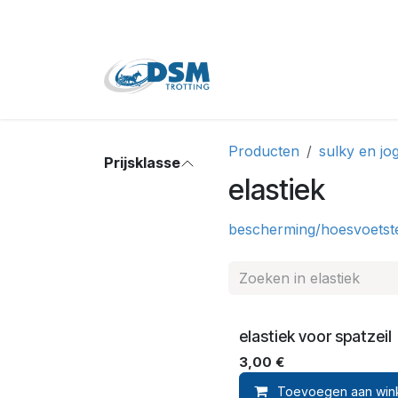
Overslaan naar inhoud
Home
Shop
Tweede
Producten
sulky en jog
Prijsklasse
elastiek
bescherming/hoes
voetst
elastiek voor spatzeil
3,00
€
Toevoegen aan win