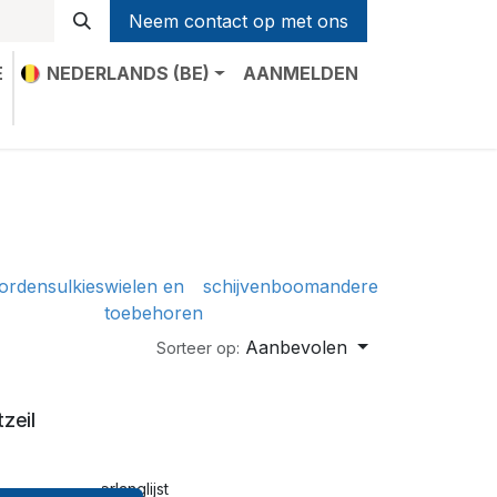
Neem contact op met ons
E
NEDERLANDS (BE)
AANMELDEN
t
orden
sulkies
wielen en
schijven
boom
andere
toebehoren
Aanbevolen
Sorteer op:
zeil
oegen aan verlanglijst