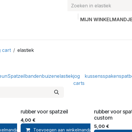
MIJN WINKELMANDJ
hands
Gepersonaliseerde artikelen
Waardebon
Contac
 cart
elastiek
eun
Spatzeil
banden
buizen
elastiek
jog
kussens
spaken
spatb
carts
rubber voor spatzeil
rubber voor spat
custom
4,00
€
5,00
€
kelmandje
Toevoegen aan winkelmandje
Toevoegen aan verlanglijst
Toev