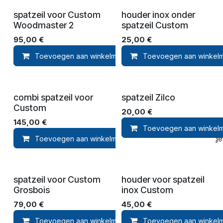
spatzeil voor Custom
houder inox onder
Woodmaster 2
spatzeil Custom
95,00
€
25,00
€
Toevoegen aan winkelmandje
Toevoegen aan winkel
Toevoegen aan ver
combi spatzeil voor
spatzeil Zilco
Custom
20,00
€
145,00
€
Toevoegen aan winkel
Toevoegen aan winkelmandje
Toevoegen 
spatzeil voor Custom
houder voor spatzeil
Grosbois
inox Custom
79,00
€
45,00
€
Toevoegen aan winkelmandje
Toevoegen aan winkel
Toevoegen aan ver