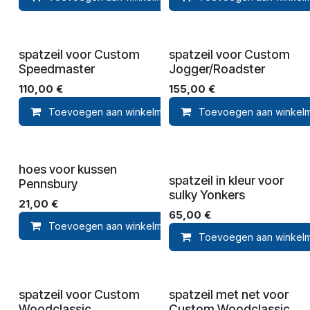
spatzeil voor Custom
spatzeil voor Custom
Speedmaster
Jogger/Roadster
110,00
€
155,00
€
Toevoegen aan winkelmandje
Toevoegen aan winkel
Toevoegen aan ver
hoes voor kussen
spatzeil in kleur voor
Pennsbury
sulky Yonkers
21,00
€
65,00
€
Toevoegen aan winkelmandje
Toevoegen 
Toevoegen aan winkel
spatzeil voor Custom
spatzeil met net voor
Woodclassic
Custom Woodclassic