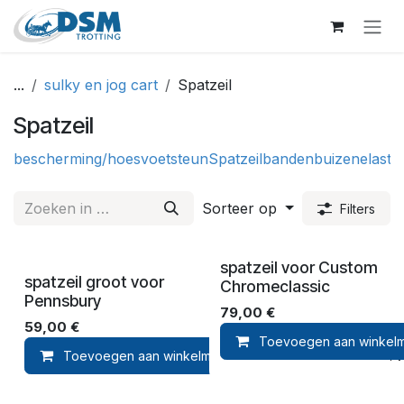
Overslaan naar inhoud
...
sulky en jog cart
Spatzeil
Spatzeil
bescherming/hoes
voetsteun
Spatzeil
banden
buizen
elastie
Sorteer op
Filters
spatzeil voor Custom
spatzeil groot voor
Chromeclassic
Pennsbury
79,00
€
59,00
€
Toevoegen aan winkel
Toevoegen aan winkelmandje
Toevoegen aan ver