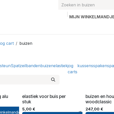
MIJN WINKELMANDJ
hands
Gepersonaliseerde artikelen
Waardebon
Contac
jog cart
buizen
tsteun
Spatzeil
banden
buizen
elastiek
jog
kussens
spaken
spa
carts
 alu
elastiek voor buis per
buizen en ho
stuk
woodclassic
5,00
€
247,00
€
inkelmandje
Toevoegen aan verlanglijst