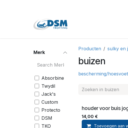
Overslaan naar inhoud
Home
Shop
Tweede
Producten
sulky en 
Merk
buizen
bescherming/hoes
voe
Absorbine
Twydil
Jack's
Custom
houder voor buis jog
Protecto
14,00
€
DSM
TKO
Toevoegen aan w