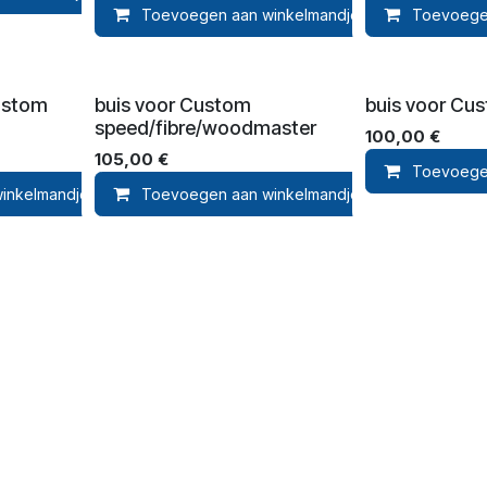
Toevoegen aan winkelmandje
Toevoege
T
ustom
buis voor Custom
buis voor Cus
speed/fibre/woodmaster
100,00
€
105,00
€
Toevoege
inkelmandje
Toevoegen aan winkelmandje
Toevoegen aan verlanglijst
Toevoege