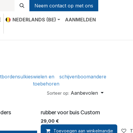
Neem contact op met ons
E
NEDERLANDS (BE)
AANMELDEN
t
tborden
sulkies
wielen en
schijven
boom
andere
toebehoren
Aanbevolen
Sorteer op:
uders
rubber voor buis Custom
29,00
€
Toevoegen aan winkelmandje
T