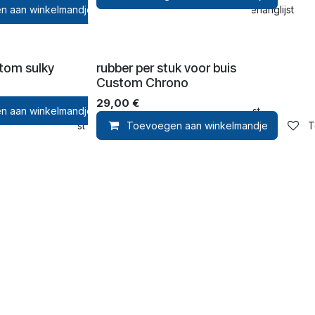
n aan winkelmandje
oevoegen aan verlanglijst
Toevoegen aan verlanglijst
tom sulky
rubber per stuk voor buis
Custom Chrono
29,00
€
n aan winkelmandje
Toevoegen aan verlanglijst
n aan verlanglijst
Toevoegen aan winkelmandje
T