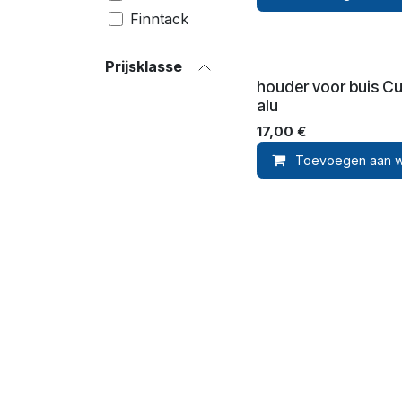
Finntack
Wahlsten
Prijsklasse
Ornella
houder voor buis C
Prosperi
alu
Brizy
17,00
€
​Racing
Toevoegen aan w
Tack
Walsh
Pennsbury
Mira
Roeckl
Sievi
Zilco
Bucas
Xtreme
waldhausen