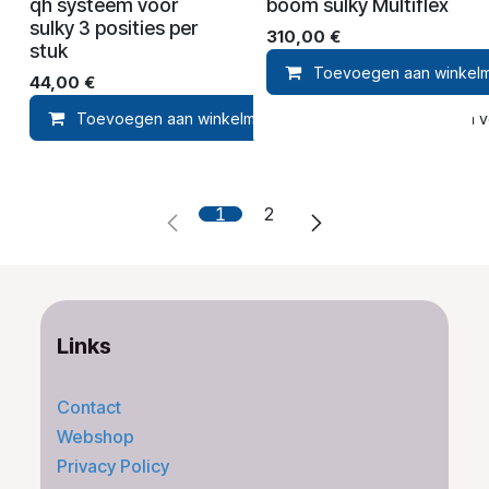
qh systeem voor
boom sulky Multiflex
sulky 3 posities per
310,00
€
stuk
Toevoegen aan winkel
44,00
€
Toevoegen aan winkelmandje
Toevoegen aan ver
1
2
Links
Contact
Webshop
Privacy Policy