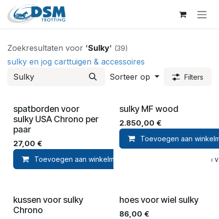
Overslaan naar inhoud
Zoekresultaten voor
'
Sulky
'
(39)
sulky en jog cart
tuigen & accessoires
Sorteer op
Filters
spatborden voor
sulky MF wood
sulky USA Chrono per
2.850,00
€
paar
Toevoegen aan winkel
27,00
€
Toevoegen aan winkelmandje
Toevoegen aan ver
kussen voor sulky
hoes voor wiel sulky
Chrono
86,00
€