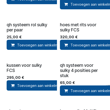
Toevoegen aan winkel
qh systeem rol sulky
hoes met rits voor
per paar
sulky FCS
25,00
€
320,00
€
Toevoegen aan winkelmandje
Toevoegen aan winkel
Toevoegen 
kussen voor sulky
qh systeem voor
FCS
sulky 4 posities per
stuk
295,00
€
65,00
€
Toevoegen aan winkelmandje
Toevoegen aan ver
Toevoegen aan winkel