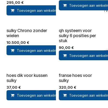
295,00
€
Toevoegen aan winkel
Toevoegen aan winkelmandje
Toevoegen aan ver
sulky Chrono zonder
qh systeem voor
wielen
sulky 6 posities per
stuk
10.500,00
€
90,00
€
Toevoegen aan winkelmandje
Toevoegen aan ver
Toevoegen aan winkel
hoes dik voor kussen
franse hoes voor
sulky
sulky
37,00
€
320,00
€
Toevoegen aan winkelmandje
Toevoegen aan winkel
Toevoegen 